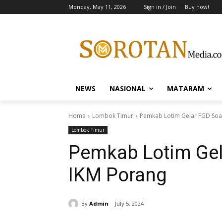
Monday, May 11, 2026
Sign in / Join
Buy now!
NEWS
NASIONAL
MATARAM
Home
Lombok Timur
Pemkab Lotim Gelar FGD Soal
Lombok Timur
Pemkab Lotim Gel
IKM Porang
By
Admin
July 5, 2024