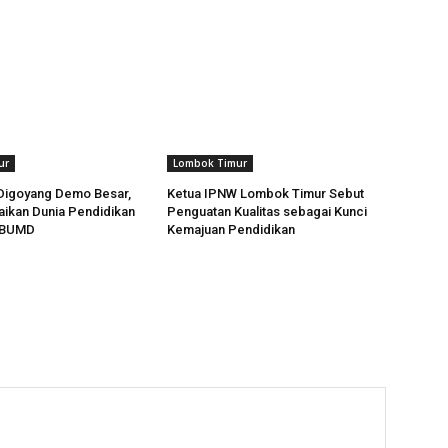
ur
Lombok Timur
 Digoyang Demo Besar,
Ketua IPNW Lombok Timur Sebut
aikan Dunia Pendidikan
Penguatan Kualitas sebagai Kunci
a BUMD
Kemajuan Pendidikan