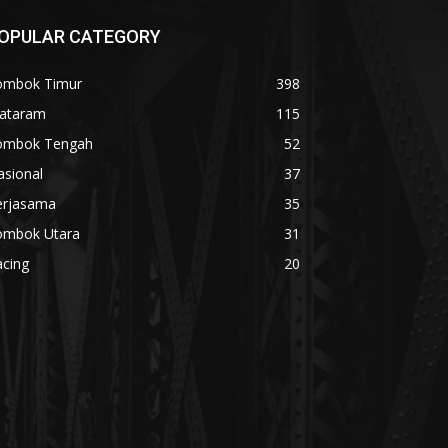
OPULAR CATEGORY
ombok Timur
398
ataram
115
ombok Tengah
52
asional
37
erjasama
35
ombok Utara
31
acing
20