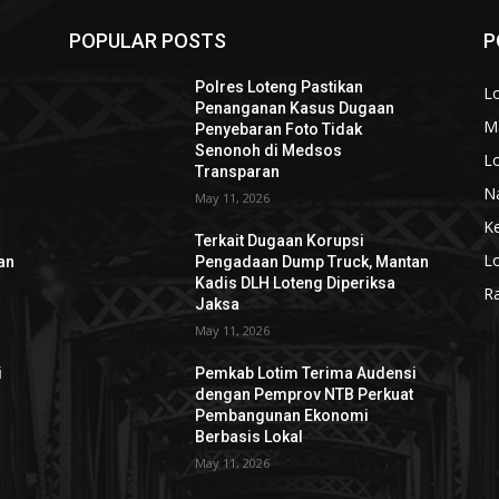
POPULAR POSTS
P
Polres Loteng Pastikan
L
Penanganan Kasus Dugaan
M
Penyebaran Foto Tidak
Senonoh di Medsos
L
Transparan
N
May 11, 2026
K
Terkait Dugaan Korupsi
L
an
Pengadaan Dump Truck, Mantan
Kadis DLH Loteng Diperiksa
R
Jaksa
May 11, 2026
i
Pemkab Lotim Terima Audensi
dengan Pemprov NTB Perkuat
Pembangunan Ekonomi
Berbasis Lokal
May 11, 2026