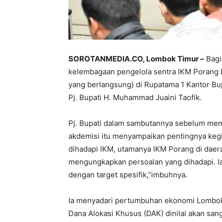
SOROTANMEDIA.CO, Lombok Timur –
Bagi
kelembagaan pengelola sentra IKM Porang 
yang berlangsung) di Rupatama 1 Kantor Bu
Pj. Bupati H. Muhammad Juaini Taofik.
Pj. Bupati dalam sambutannya sebelum memb
akdemisi itu menyampaikan pentingnya keg
dihadapi IKM, utamanya IKM Porang di daera
mengungkapkan persoalan yang dihadapi. I
dengan target spesifik,”imbuhnya.
Ia menyadari pertumbuhan ekonomi Lombok T
Dana Alokasi Khusus (DAK) dinilai akan san