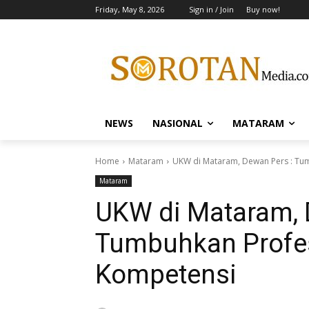
Friday, May 8, 2026
Sign in / Join
Buy now!
NEWS
NASIONAL
MATARAM
Home
Mataram
UKW di Mataram, Dewan Pers : Tu
Mataram
UKW di Mataram, 
Tumbuhkan Profes
Kompetensi