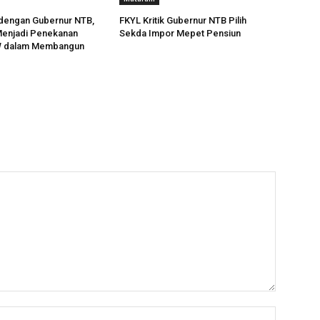
 dengan Gubernur NTB,
FKYL Kritik Gubernur NTB Pilih
Menjadi Penekanan
Sekda Impor Mepet Pensiun
 dalam Membangun
Name:*