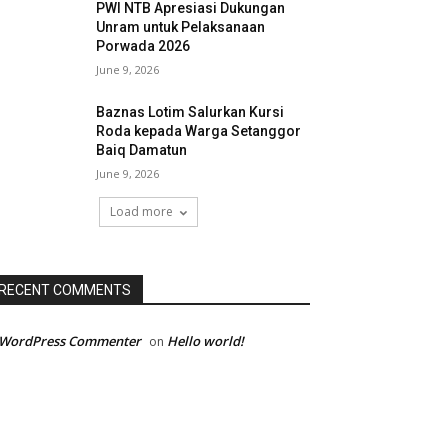
PWI NTB Apresiasi Dukungan
Unram untuk Pelaksanaan
Porwada 2026
June 9, 2026
Baznas Lotim Salurkan Kursi
Roda kepada Warga Setanggor
Baiq Damatun
June 9, 2026
Load more
RECENT COMMENTS
 WordPress Commenter
Hello world!
on