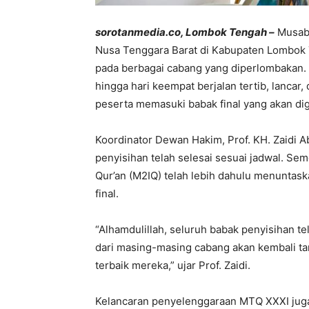
sorotanmedia.co, Lombok Tengah –
Musaba
Nusa Tenggara Barat di Kabupaten Lombok
pada berbagai cabang yang diperlombakan. 
hingga hari keempat berjalan tertib, lanca
peserta memasuki babak final yang akan dig
Koordinator Dewan Hakim, Prof. KH. Zaidi 
penyisihan telah selesai sesuai jadwal. Se
Qur’an (M2IQ) telah lebih dahulu menuntas
final.
“Alhamdulillah, seluruh babak penyisihan te
dari masing-masing cabang akan kembali t
terbaik mereka,” ujar Prof. Zaidi.
Kelancaran penyelenggaraan MTQ XXXI juga 