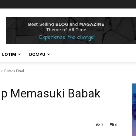
LOTIM
DOMPU
i Babak Final
ap Memasuki Babak
3
0