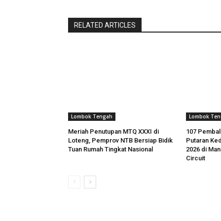
RELATED ARTICLES
Lombok Tengah
Lombok Ten
Meriah Penutupan MTQ XXXI di
107 Pembal
Loteng, Pemprov NTB Bersiap Bidik
Putaran Ked
Tuan Rumah Tingkat Nasional
2026 di Mand
Circuit