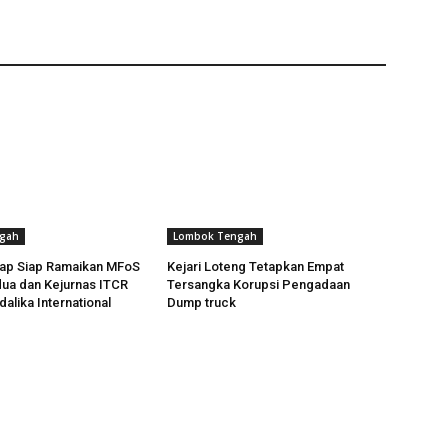
gah
Lombok Tengah
ap Siap Ramaikan MFoS
Kejari Loteng Tetapkan Empat
ua dan Kejurnas ITCR
Tersangka Korupsi Pengadaan
alika International
Dump truck