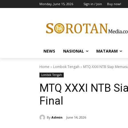
Monday, June 15, 2026
Sign in / Join
Buy now!
NEWS
NASIONAL
MATARAM
Home
Lombok Tengah
MTQ XXXI NTB Siap Memasuk
Lombok Tengah
MTQ XXXI NTB Si
Final
By
Admin
June 14, 2026