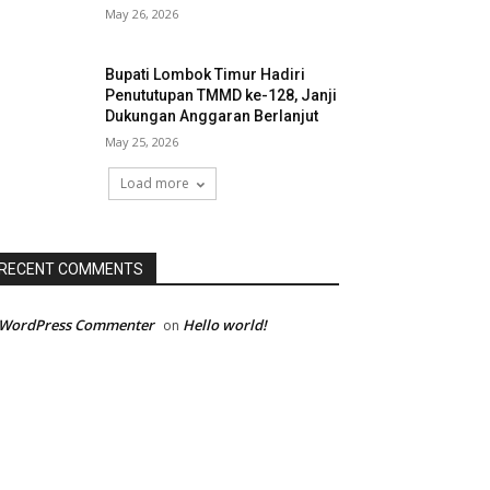
May 26, 2026
Bupati Lombok Timur Hadiri
Penututupan TMMD ke-128, Janji
Dukungan Anggaran Berlanjut
May 25, 2026
Load more
RECENT COMMENTS
 WordPress Commenter
Hello world!
on