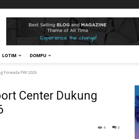
LOTIM
DOMPU
ng Porwada PWI 2026
ort Center Dukung
6
4
0