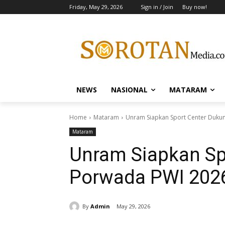
Friday, May 29, 2026
Sign in / Join
Buy now!
NEWS
NASIONAL
MATARAM
Home
Mataram
Unram Siapkan Sport Center Duku
Mataram
Unram Siapkan Sp
Porwada PWI 202
By
Admin
May 29, 2026