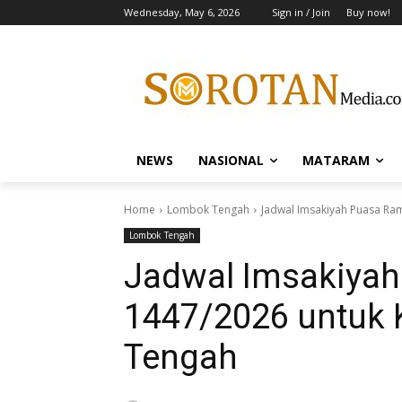
Wednesday, May 6, 2026
Sign in / Join
Buy now!
NEWS
NASIONAL
MATARAM
Home
Lombok Tengah
Jadwal Imsakiyah Puasa R
Lombok Tengah
Jadwal Imsakiya
1447/2026 untuk
Tengah