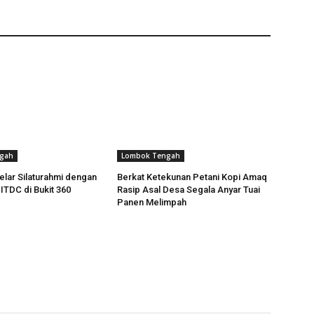
gah
Lombok Tengah
lar Silaturahmi dengan
Berkat Ketekunan Petani Kopi Amaq
TDC di Bukit 360
Rasip Asal Desa Segala Anyar Tuai
Panen Melimpah