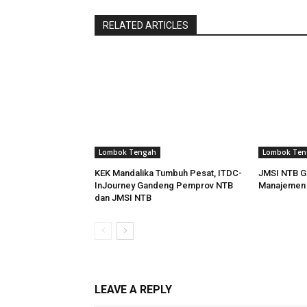
RELATED ARTICLES
Lombok Tengah
Lombok Ten
KEK Mandalika Tumbuh Pesat, ITDC-
JMSI NTB Ge
InJourney Gandeng Pemprov NTB
Manajemen I
dan JMSI NTB
LEAVE A REPLY