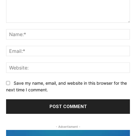
Comment:
Na
Ema
Web
Save my name, email, and website in this browser for the
next time I comment.
- Advertisment -