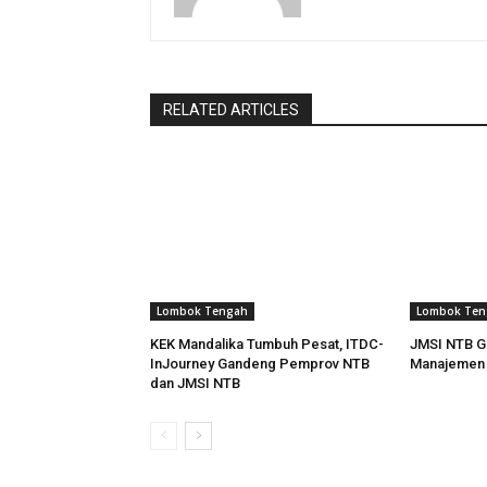
RELATED ARTICLES
Lombok Tengah
Lombok Ten
KEK Mandalika Tumbuh Pesat, ITDC-
JMSI NTB Ge
InJourney Gandeng Pemprov NTB
Manajemen I
dan JMSI NTB