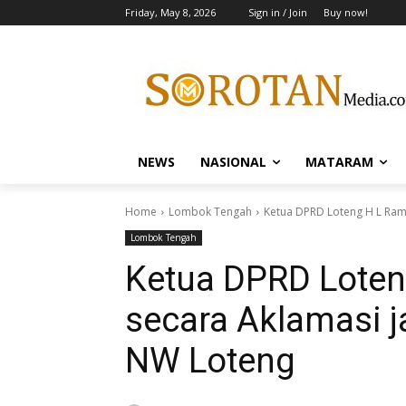
Friday, May 8, 2026
Sign in / Join
Buy now!
NEWS
NASIONAL
MATARAM
Home
Lombok Tengah
Ketua DPRD Loteng H L Ramda
Lombok Tengah
Ketua DPRD Loteng
secara Aklamasi 
NW Loteng