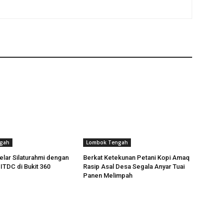
gah
Lombok Tengah
lar Silaturahmi dengan
Berkat Ketekunan Petani Kopi Amaq
TDC di Bukit 360
Rasip Asal Desa Segala Anyar Tuai
Panen Melimpah