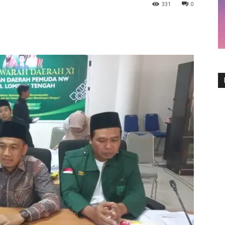
331
0