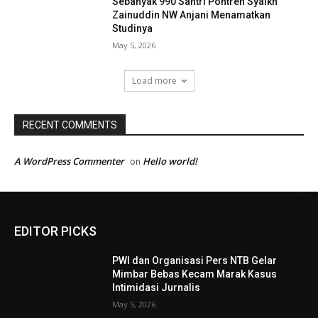
Sebanyak 990 Santri Pontren Syaikh
Zainuddin NW Anjani Menamatkan
Studinya
May 5, 2026
Load more
RECENT COMMENTS
A WordPress Commenter
Hello world!
on
EDITOR PICKS
PWI dan Organisasi Pers NTB Gelar
Mimbar Bebas Kecam Marak Kasus
Intimidasi Jurnalis
May 5, 2026