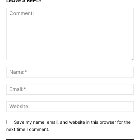
LEAVE A REPLY
Comment:
Na
Ema
Web
Save my name, email, and website in this browser for the
next time I comment.