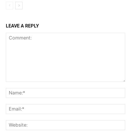
LEAVE A REPLY
Comment:
Na
Ema
Web