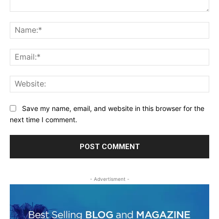
Comment:
Na
Ema
Web
Save my name, email, and website in this browser for the
next time I comment.
- Advertisment -