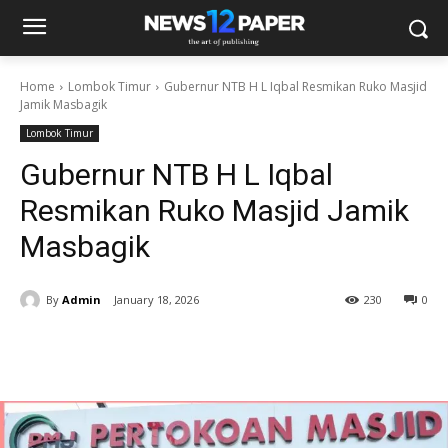
Home
Lombok Timur
Gubernur NTB H L Iqbal Resmikan Ruko Masjid
Jamik Masbagik
Lombok Timur
Gubernur NTB H L Iqbal
Resmikan Ruko Masjid Jamik
Masbagik
By
Admin
January 18, 2026
230
0