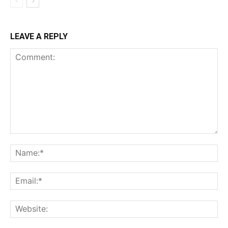
LEAVE A REPLY
Comment:
Na
Ema
Web