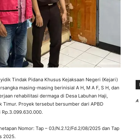
idik Tindak Pidana Khusus Kejaksaan Negeri (Kejari)
angka masing-masing berinisial A H, M A F, S H, dan
erjaan rehabilitasi dermaga di Desa Labuhan Haji,
A
 Timur. Proyek tersebut bersumber dari APBD
 Rp.3.099.630.000.
netapan Nomor: Tap – 03/N.2.12/Fd.2/08/2025 dan Tap
s 2025.