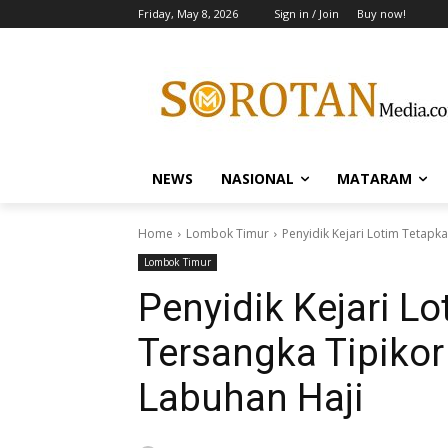
Friday, May 8, 2026
Sign in / Join
Buy now!
NEWS
NASIONAL
MATARAM
Home
Lombok Timur
Penyidik Kejari Lotim Tetap
Lombok Timur
Penyidik Kejari L
Tersangka Tipiko
Labuhan Haji