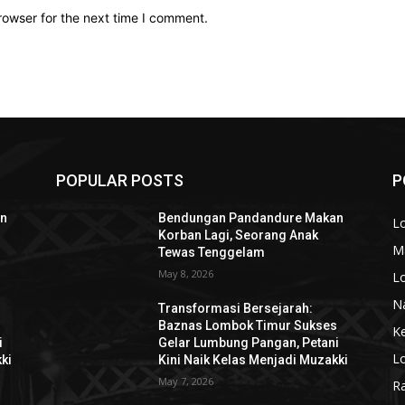
rowser for the next time I comment.
POPULAR POSTS
P
an
Bendungan Pandandure Makan
L
Korban Lagi, Seorang Anak
M
Tewas Tenggelam
May 8, 2026
L
N
Transformasi Bersejarah:
s
Baznas Lombok Timur Sukses
K
i
Gelar Lumbung Pangan, Petani
L
ki
Kini Naik Kelas Menjadi Muzakki
May 7, 2026
R