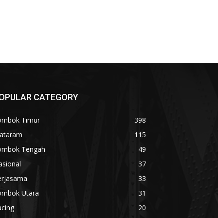
OPULAR CATEGORY
ombok Timur
398
ataram
115
ombok Tengah
49
asional
37
erjasama
33
ombok Utara
31
acing
20