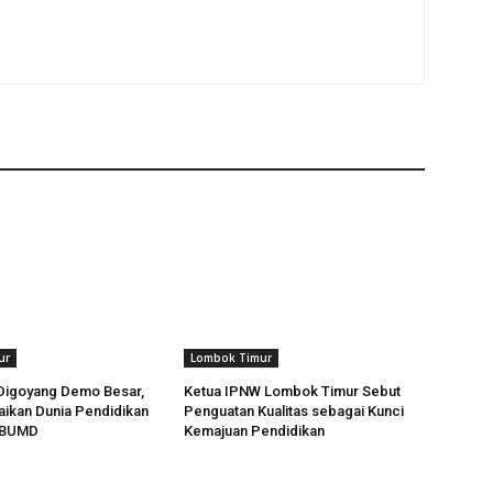
ur
Lombok Timur
 Digoyang Demo Besar,
Ketua IPNW Lombok Timur Sebut
aikan Dunia Pendidikan
Penguatan Kualitas sebagai Kunci
a BUMD
Kemajuan Pendidikan