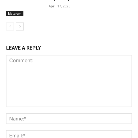
April 17, 2026
Mataram
LEAVE A REPLY
Comment:
Na
Ema