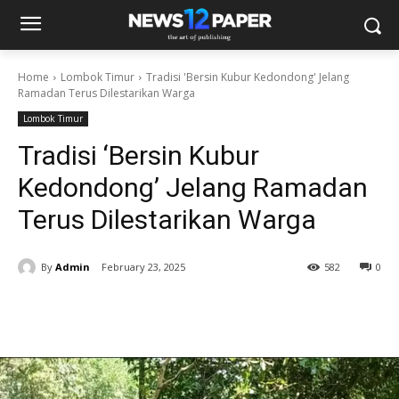
Home
Lombok Timur
Tradisi 'Bersin Kubur Kedondong' Jelang
Ramadan Terus Dilestarikan Warga
Lombok Timur
Tradisi ‘Bersin Kubur
Kedondong’ Jelang Ramadan
Terus Dilestarikan Warga
By
Admin
February 23, 2025
582
0