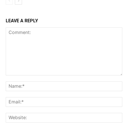
LEAVE A REPLY
Comment:
Na
Ema
Web