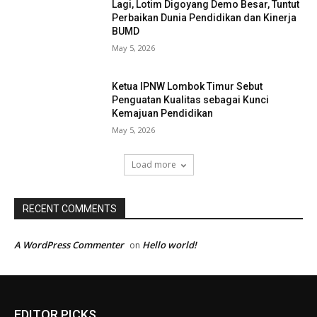
Lagi, Lotim Digoyang Demo Besar, Tuntut
Perbaikan Dunia Pendidikan dan Kinerja
BUMD
May 5, 2026
Ketua IPNW Lombok Timur Sebut
Penguatan Kualitas sebagai Kunci
Kemajuan Pendidikan
May 5, 2026
Load more
RECENT COMMENTS
A WordPress Commenter
Hello world!
on
EDITOR PICKS