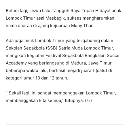
Belum lagi, siswa Lalu Tangguh Raya Topan Hidayat anak
Lombok Timur asal Masbagik, sukses mengharumkan
nama daerah di ajang kejuaraan Muay Thai.
Ada juga anak Lombok Timur yang tergabuang dalam
Sekolah Sepakbola (SSB) Satria Muda Lombok Timur,
mengikuti kegiatan Festival Sepakbola Bangkalan Soccer
Accademy yang berlangsung di Madura, Jawa Timur,
beberapa waktu lalu, berhasil mejadi juara 1 (satu) di
kategori umur 10 dan 12 tahun.
” Sekali lagi, ini sangat membanggakan Lombok Timur,
membanggakan kita semua,” tutupnya. (sr)