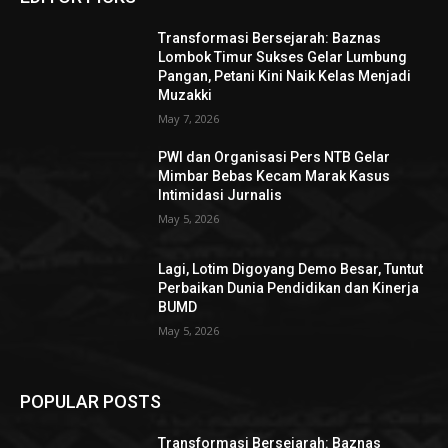
Transformasi Bersejarah: Baznas
Lombok Timur Sukses Gelar Lumbung
Pangan, Petani Kini Naik Kelas Menjadi
Muzakki
May 7, 2026
PWI dan Organisasi Pers NTB Gelar
Mimbar Bebas Kecam Marak Kasus
Intimidasi Jurnalis
May 5, 2026
Lagi, Lotim Digoyang Demo Besar, Tuntut
Perbaikan Dunia Pendidikan dan Kinerja
BUMD
May 5, 2026
POPULAR POSTS
Transformasi Bersejarah: Baznas