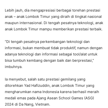
Lebih jauh, dia mengapresiasi berbagai torehan prestasi
anak – anak Lombok Timur yang diraih di tingkat nasional
maupun internasional. Di tengah pesatnya teknologi, anak
anak Lombok Timur mampu memberikan prestasi terbaik.
“Di tengah pesatnya perkembangan teknologi dan
informasi, bukan membuat tidak produktif, namun dengan
adanya teknologi dan informasi sebagai tool/alat untuk
bisa tumbuh kembang dengan baik dan berprestasi,”
imbuhnya.
Ia menyebut, salah satu prestasi gemilang yang
ditorehkan Yad Hafizuddin, anak Lombok Timur yang
mengharumkan nama Indonesia karena berhasil meraih
medali emas pada Ajang Asean School Games (ASG)
2024 di Da Nang, Vietnam.