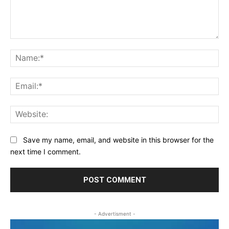
Comment:
Na
Ema
Web
Save my name, email, and website in this browser for the
next time I comment.
- Advertisment -